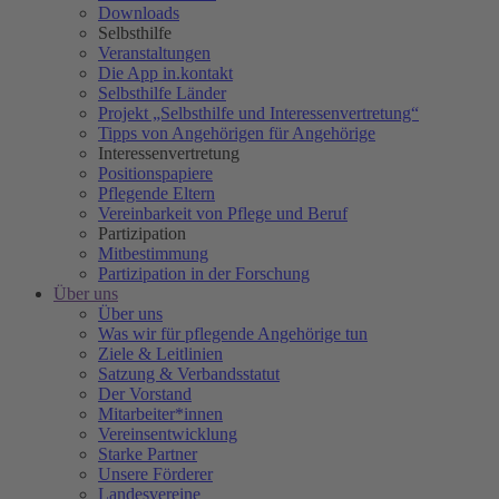
Downloads
Selbsthilfe
Veranstaltungen
Die App in.kontakt
Selbsthilfe Länder
Projekt „Selbsthilfe und Interessenvertretung“
Tipps von Angehörigen für Angehörige
Interessenvertretung
Positionspapiere
Pflegende Eltern
Vereinbarkeit von Pflege und Beruf
Partizipation
Mitbestimmung
Partizipation in der Forschung
Über uns
Über uns
Was wir für pflegende Angehörige tun
Ziele & Leitlinien
Satzung & Verbandsstatut
Der Vorstand
Mitarbeiter*innen
Vereinsentwicklung
Starke Partner
Unsere Förderer
Landesvereine