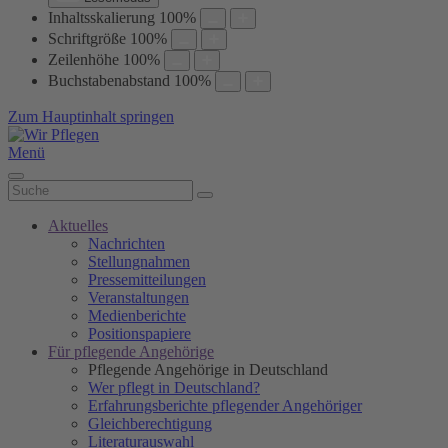
Inhaltsskalierung
100
%
Schriftgröße
100
%
Zeilenhöhe
100
%
Buchstabenabstand
100
%
Zum Hauptinhalt springen
Menü
Aktuelles
Nachrichten
Stellungnahmen
Pressemitteilungen
Veranstaltungen
Medienberichte
Positionspapiere
Für pflegende Angehörige
Pflegende Angehörige in Deutschland
Wer pflegt in Deutschland?
Erfahrungsberichte pflegender Angehöriger
Gleichberechtigung
Literaturauswahl