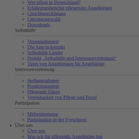
Wer pflegt in Deutschland?
Erfahrungsberichte pflegender Angehöriger
Gleichberechtigung
Literaturauswahl
Downloads
Selbsthilfe
Veranstaltungen
Die App in.kontakt
Selbsthilfe Länder
Projekt „Selbsthilfe und Interessenvertretung“
Tipps von Angehörigen für Angehörige
Interessenvertretung
Stellungnahmen
Positionspapiere
Pflegende Eltern
Vereinbarkeit von Pflege und Beruf
Partizipation
Mitbestimmung
Partizipation in der Forschung
Über uns
Über uns
Was wir für pflegende Angehörige tun