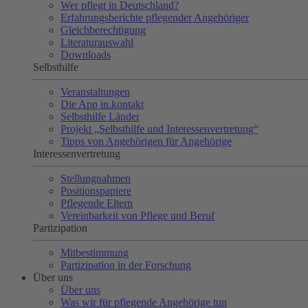
Wer pflegt in Deutschland?
Erfahrungsberichte pflegender Angehöriger
Gleichberechtigung
Literaturauswahl
Downloads
Selbsthilfe
Veranstaltungen
Die App in.kontakt
Selbsthilfe Länder
Projekt „Selbsthilfe und Interessenvertretung“
Tipps von Angehörigen für Angehörige
Interessenvertretung
Stellungnahmen
Positionspapiere
Pflegende Eltern
Vereinbarkeit von Pflege und Beruf
Partizipation
Mitbestimmung
Partizipation in der Forschung
Über uns
Über uns
Was wir für pflegende Angehörige tun