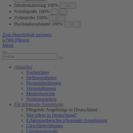
Inhaltsskalierung
100
%
Schriftgröße
100
%
Zeilenhöhe
100
%
Buchstabenabstand
100
%
Zum Hauptinhalt springen
Menü
Aktuelles
Nachrichten
Stellungnahmen
Pressemitteilungen
Veranstaltungen
Medienberichte
Positionspapiere
Für pflegende Angehörige
Pflegende Angehörige in Deutschland
Wer pflegt in Deutschland?
Erfahrungsberichte pflegender Angehöriger
Gleichberechtigung
Literaturauswahl