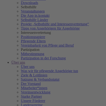
Downloads
Selbsthilfe
Veranstaltungen
Die App in.kontakt
Selbsthilfe Länder
Projekt „Selbsthilfe und Interessenvertretung“
Tipps von Angehörigen für Angehörige
Interessenvertretung
Positionspapiere
Pflegende Eltern
Vereinbarkeit von Pflege und Beruf
Partizipation
Mitbestimmung
Partizipation in der Forschung
Über uns
Über uns
Was wir für pflegende Angehörige tun
Ziele & Leitlinien
Satzung & Verbandsstatut
Der Vorstand
Mitarbeiter*innen
Vereinsentwicklung
Starke Partner
Unsere Förderer
Landesvereine