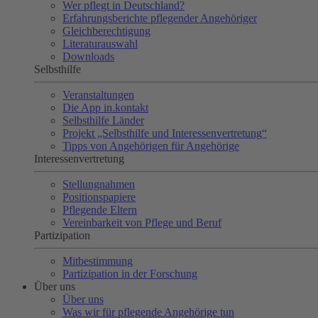
Wer pflegt in Deutschland?
Erfahrungsberichte pflegender Angehöriger
Gleichberechtigung
Literaturauswahl
Downloads
Selbsthilfe
Veranstaltungen
Die App in.kontakt
Selbsthilfe Länder
Projekt „Selbsthilfe und Interessenvertretung“
Tipps von Angehörigen für Angehörige
Interessenvertretung
Stellungnahmen
Positionspapiere
Pflegende Eltern
Vereinbarkeit von Pflege und Beruf
Partizipation
Mitbestimmung
Partizipation in der Forschung
Über uns
Über uns
Was wir für pflegende Angehörige tun