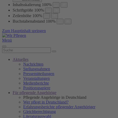
Inhaltsskalierung
100
%
Schriftgröße
100
%
Zeilenhöhe
100
%
Buchstabenabstand
100
%
Zum Hauptinhalt springen
Menü
Aktuelles
Nachrichten
Stellungnahmen
Pressemitteilungen
Veranstaltungen
Medienberichte
Positionspapiere
Für pflegende Angehörige
Pflegende Angehörige in Deutschland
Wer pflegt in Deutschland?
Erfahrungsberichte pflegender Angehöriger
Gleichberechtigung
Literaturauswahl