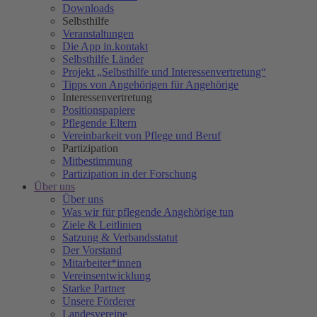
Downloads
Selbsthilfe
Veranstaltungen
Die App in.kontakt
Selbsthilfe Länder
Projekt „Selbsthilfe und Interessenvertretung“
Tipps von Angehörigen für Angehörige
Interessenvertretung
Positionspapiere
Pflegende Eltern
Vereinbarkeit von Pflege und Beruf
Partizipation
Mitbestimmung
Partizipation in der Forschung
Über uns
Über uns
Was wir für pflegende Angehörige tun
Ziele & Leitlinien
Satzung & Verbandsstatut
Der Vorstand
Mitarbeiter*innen
Vereinsentwicklung
Starke Partner
Unsere Förderer
Landesvereine