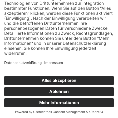
Bundesverbandes wir pflegen e.V. in einen Bericht
aufgenommen, dazu gehört auch das sogenannte
Familienpf…
weiterlesen
12. Mai 2022
Tag der Pflegenden: Aktionswochen für mehr
Anerkennung pflegender Angehöriger
Zum Tag der Pflegenden am 12. Mai 2022 appelliert
der Bundesverband wir pflegen e.V. an die Länder
Aktionswochen für pflegende Angehörige einzuführen
– nach dem Beispiel der „Woche der pflegenden
Ang…
weiterlesen