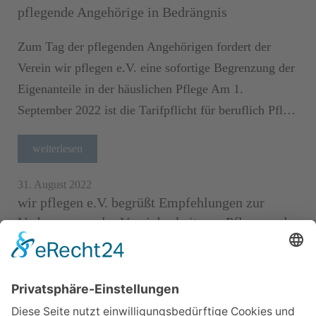
pflegende Angehörige in Bedrängnis
Zum Tag der pflegenden Angehörigen fordert der
Verein wir pflegen e.V. eine sofortige Begrenzung der
Eigenanteile in der häuslichen Pflege Am 1.
September 2022 ist die Tarifpflicht für beruflich Pfl…
weiterlesen
31. August 2022
wir pflegen e.V. begrüßt Empfehlungen zur
Verbesserung der Vereinbarkeit von Pflege und
Beruf
Der unabhängige Beirat für die Vereinbarkeit von
Pflege und Beruf hat mehrere Forderungen des