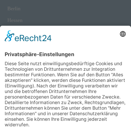
Berlin
Hessen
Niedersachsen
NRW
Rheinland-Pfalz
Sachsen
Schleswig-Holstein
Thüringen
Informationen
Satzung und Verbandsstatut
Presse