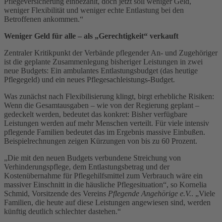
Pflegeversicherung einbezahlt, doch jetzt soll weniger Geld,
weniger Flexibilität und weniger echte Entlastung bei den
Betroffenen ankommen.“
Weniger Geld für alle – als „Gerechtigkeit“ verkauft
Zentraler Kritikpunkt der Verbände pflegender An- und Zugehöriger
ist die geplante Zusammenlegung bisheriger Leistungen in zwei
neue Budgets: Ein
ambulantes Entlastungsbudget (das heutige
Pflegegeld)
und ein neues Pflegesachleistungs-Budget.
Was zunächst nach Flexibilisierung klingt, birgt erhebliche Risiken:
Wenn die Gesamtausgaben – wie von der Regierung geplant –
gedeckelt werden, bedeutet das konkret: Bisher verfügbare
Leistungen werden auf mehr Menschen verteilt. Für viele intensiv
pflegende Familien bedeutet das im Ergebnis massive Einbußen.
Beispielrechnungen zeigen Kürzungen von bis zu 60 Prozent.
„Die mit den neuen Budgets verbundene Streichung von
Verhinderungspflege, dem Entlastungsbetrag und der
Kostenübernahme für Pflegehilfsmittel zum Verbrauch wäre ein
massiver Einschnitt in die häusliche Pflegesituation“, so Kornelia
Schmid, Vorsitzende des Vereins
Pflegende Angehörige e.V.
. „Viele
Familien, die heute auf diese Leistungen angewiesen sind, werden
künftig deutlich schlechter dastehen.“