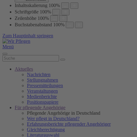
Inhaltsskalierung
100
%
Schriftgröße
100
%
Zeilenhöhe
100
%
Buchstabenabstand
100
%
Zum Hauptinhalt springen
Menü
Aktuelles
Nachrichten
Stellungnahmen
Pressemitteilungen
Veranstaltungen
Medienberichte
Positionspapiere
Für pflegende Angehörige
Pflegende Angehörige in Deutschland
Wer pflegt in Deutschland?
Erfahrungsberichte pflegender Angehöriger
Gleichberechtigung
Literaturauswahl