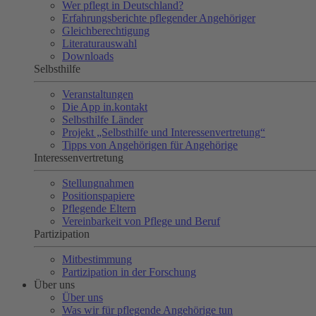
Wer pflegt in Deutschland?
Erfahrungsberichte pflegender Angehöriger
Gleichberechtigung
Literaturauswahl
Downloads
Selbsthilfe
Veranstaltungen
Die App in.kontakt
Selbsthilfe Länder
Projekt „Selbsthilfe und Interessenvertretung“
Tipps von Angehörigen für Angehörige
Interessenvertretung
Stellungnahmen
Positionspapiere
Pflegende Eltern
Vereinbarkeit von Pflege und Beruf
Partizipation
Mitbestimmung
Partizipation in der Forschung
Über uns
Über uns
Was wir für pflegende Angehörige tun