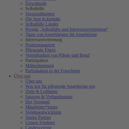
Downloads
Selbsthilfe
Veranstaltungen
Die App in.kontakt
Selbsthilfe Länder
Projekt „Selbsthilfe und Interessenvertretung“
Tipps von Angehörigen für Angehörige
Interessenvertretung
Positionspapiere
Pflegende Eltern
Vereinbarkeit von Pflege und Beruf
Partizipation
Mitbestimmung
Partizipation in der Forschung
Über uns
Über uns
Was wir für pflegende Angehörige tun
Ziele & Leitlinien
Satzung & Verbandsstatut
Der Vorstand
Mitarbeiter*innen
Vereinsentwicklung
Starke Partner
Unsere Förderer
Landesvereine