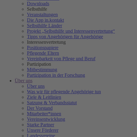
Downloads
Selbsthilfe
Veranstaltungen
Die App in.kontakt
Selbsthilfe Länder
Projekt „Selbsthilfe und Interessenvertretung“
Tipps von Angehörigen für Angehörige
Interessenvertretung
Positionspapiere
Pflegende Eltern
Vereinbarkeit von Pflege und Beruf
Partizipation
Mitbestimmung
Partizipation in der Forschung
Über uns
Über uns
Was wir für pflegende Angehörige tun
Ziele & Leitlinien
Satzung & Verbandsstatut
Der Vorstand
Mitarbeiter*innen
Vereinsentwicklung
Starke Partner
Unsere Förderer
Landesvereine