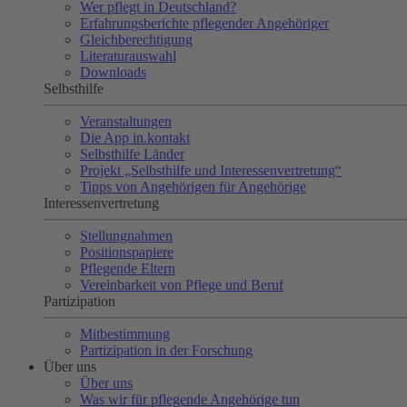
Wer pflegt in Deutschland?
Erfahrungsberichte pflegender Angehöriger
Gleichberechtigung
Literaturauswahl
Downloads
Selbsthilfe
Veranstaltungen
Die App in.kontakt
Selbsthilfe Länder
Projekt „Selbsthilfe und Interessenvertretung“
Tipps von Angehörigen für Angehörige
Interessenvertretung
Stellungnahmen
Positionspapiere
Pflegende Eltern
Vereinbarkeit von Pflege und Beruf
Partizipation
Mitbestimmung
Partizipation in der Forschung
Über uns
Über uns
Was wir für pflegende Angehörige tun