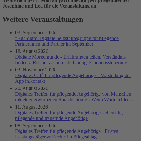
Melde dich per E-Mail an yacconnect(at)wir-pflegen.net bei
Josephine und Lea für die Veranstaltung an.
Weitere Veranstaltungen
03. September 2026
"Nah dran" Digitale Selbsthilfegruppe für pflegende
Partnerinnen und Partner im September
18. August 2026
Digitale Morgenrunde - Erfahrungen teilen, Verständnis
finden // Resilienz-stärkende Übung: Emotionssteuerung
03. November 2026
Digitales Café für pflegende Angehörige – Vorstellung der
App in.kontakt
20. August 2026
Digitales Treffen für pflegende Angehörige von Menschen
mit einer erworbenen Sprachstörung - Wenn Worte fehlen -
11. August 2026
Digitales Treffen für pflegende Angehörige - ehemalig
pflegende und trauernde Angehörige
08. September 2026
Digitales Treffen für pflegende Angehörige - Fristen,
Leistungsträger & Rechte im Pflegealltag