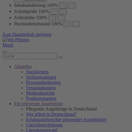
Inhaltsskalierung
100
%
Schriftgröße
100
%
Zeilenhöhe
100
%
Buchstabenabstand
100
%
Zum Hauptinhalt springen
Menü
Aktuelles
Nachrichten
Stellungnahmen
Pressemitteilungen
Veranstaltungen
Medienberichte
Positionspapiere
Für pflegende Angehörige
Pflegende Angehörige in Deutschland
Wer pflegt in Deutschland?
Erfahrungsberichte pflegender Angehöriger
Gleichberechtigung
Literaturauswahl