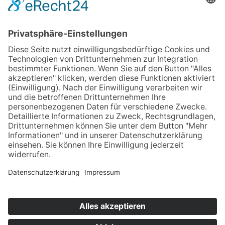
NRW
Rheinland-Pfalz
Sachsen
Schleswig-Holstein
Thüringen
Informationen
Satzung und Verbandsstatut
Presse
Newsletter
Datenschutz
Impressum