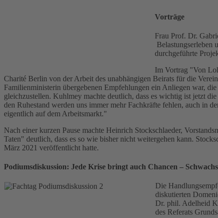
Vorträge
Frau Prof. Dr. Gabr
Belastungserleben u
durchgeführte Proje
Im Vortrag "Von Lohn
Charité Berlin von der Arbeit des unabhängigen Beirats für die Verein
Familienministerin übergebenen Empfehlungen ein Anliegen war, die Gl
gleichzustellen. Kuhlmey machte deutlich, dass es wichtig ist jetzt 
den Ruhestand werden uns immer mehr Fachkräfte fehlen, auch in der 
eigentlich auf dem Arbeitsmarkt."
Nach einer kurzen Pause machte Heinrich Stockschlaeder, Vorstandsmi
Taten" deutlich, dass es so wie bisher nicht weitergehen kann. Stock
März 2021 veröffentlicht hatte.
Podiumsdiskussion: Jede Krise bringt auch Chancen – Schwachst
Die Handlungsempfeh
diskutierten Domeni
Dr. phil. Adelheid K
des Referats Grunds