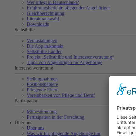
Wer pflegt in Deutschland?
Erfahrungsberichte pflegender Angehöriger
Gleichberechtigung
Literaturauswahl
Downloads
Selbsthilfe
Veranstaltungen
Die App in.kontakt
Selbsthilfe Länder
Projekt „Selbsthilfe und Interessenvertretung“
Tipps von Angehörigen für Angehörige
Interessenvertretung
Stellungnahmen
Positionspapiere
Pflegende Eltern
Vereinbarkeit von Pflege und Beruf
Partizipation
Mitbestimmung
Partizipation in der Forschung
Über uns
Über uns
Was wir für pflegende Angehörige tun