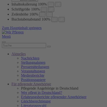
Inhaltsskalierung
100
%
Schriftgröße
100
%
Zeilenhöhe
100
%
Buchstabenabstand
100
%
Zum Hauptinhalt springen
Menü
Aktuelles
Nachrichten
Stellungnahmen
Pressemitteilungen
Veranstaltungen
Medienberichte
Positionspapiere
Für pflegende Angehörige
Pflegende Angehörige in Deutschland
Wer pflegt in Deutschland?
Erfahrungsberichte pflegender Angehöriger
Gleichberechtigung
Literaturauswahl