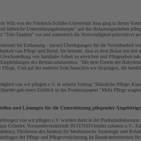
iele Wilz von der Friedrich-Schiller-Universität Jena ging in ihrem V
nd hilfreiche Unterstützungskonzepte" auf das Belastungserleben pfleg
kt "Tele-Tandem" vor und unterstrich die Notwendigkeit präventiver ps
ersatz bis Entlastung – (neue) Überlegungen für die Vereinbarkeit von
barkeit von Pflege und Beruf. Sie betonte, dass es dem Beirat mit den 
eichsstellung von familialer Arbeit zu erreichen und Pflegearbeit mit
die Empfehlungen des Beirats umzusetzen: "Mit dem Eintritt der Babybo
Pflege. Und auf der anderen Seite brauchen wir diejenigen, die famili
tglied von wir pflegen e.V. in seinem Vortrag "Häusliche Pflege: Kla
schlaeder gab einen Einblick in das Positionspapier "Mehr Pflege wagen
ellen und Lösungen für die Unterstützung pflegender Angehöriger
lungen von wir pflegen e.V. wurden dann in der Podiumsdiskussion a
que Geiseler, Vorstandsvorsitzende INTENSIVkinder zuhause e.V., Edelt
uhlmey, Direktorin des Instituts für Medizinische Soziologie und Rehabi
atzfragen der Pflege und Pflegeversicherung im Bundesministerium für G