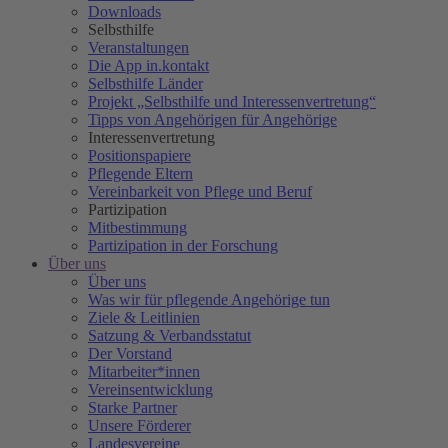
Downloads
Selbsthilfe
Veranstaltungen
Die App in.kontakt
Selbsthilfe Länder
Projekt „Selbsthilfe und Interessenvertretung“
Tipps von Angehörigen für Angehörige
Interessenvertretung
Positionspapiere
Pflegende Eltern
Vereinbarkeit von Pflege und Beruf
Partizipation
Mitbestimmung
Partizipation in der Forschung
Über uns
Über uns
Was wir für pflegende Angehörige tun
Ziele & Leitlinien
Satzung & Verbandsstatut
Der Vorstand
Mitarbeiter*innen
Vereinsentwicklung
Starke Partner
Unsere Förderer
Landesvereine