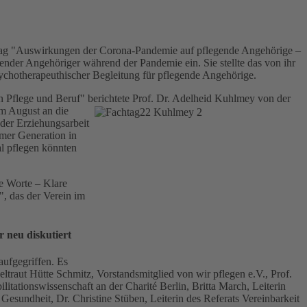
ortrag "Auswirkungen der Corona-Pandemie auf pflegende Angehörige –
ender Angehöriger während der Pandemie ein. Sie stellte das von ihr
ychotherapeuthischer Begleitung für pflegende Angehörige.
 Pflege und Beruf" berichtete Prof.
Dr. Adelheid Kuhlmey von der
im August an die
 der Erziehungsarbeit
omer Generation in
al pflegen könnten
re Worte – Klare
", das der Verein im
 neu diskutiert
ufgegriffen. Es
raut Hütte Schmitz, Vorstandsmitglied von wir pflegen e.V., Prof.
litationswissenschaft an der Charité Berlin, Britta March, Leiterin
esundheit, Dr. Christine Stüben, Leiterin des Referats Vereinbarkeit