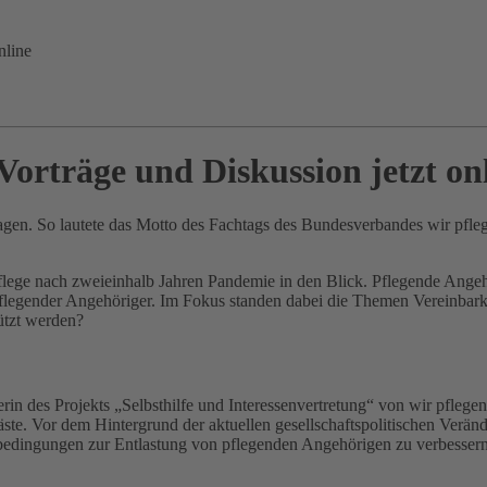
nline
orträge und Diskussion jetzt on
agen. So lautete das Motto des Fachtags des Bundesverbandes wir pfleg
lege nach zweieinhalb Jahren Pandemie in den Blick. Pflegende Angehö
pflegender Angehöriger. Im Fokus standen dabei die Themen Vereinbark
ützt werden?
terin des Projekts „Selbsthilfe und Interessenvertretung“ von wir pfl
e. Vor dem Hintergrund der aktuellen gesellschaftspolitischen Verände
edingungen zur Entlastung von pflegenden Angehörigen zu verbessern