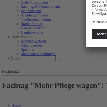
Ziele & Leitlinien
Satzung & Verbandsstatut
Der Vorstand
Mitarbeiter*innen
Vereinsentwicklung
Starke Partner
Unsere Förderer
Landesvereine
Aktiv werden
Mitglied werden
Aktiv werden
Spenden
Stellenausschreibungen
Nachrichten
Fachtag "Mehr Pflege wagen": V
Home